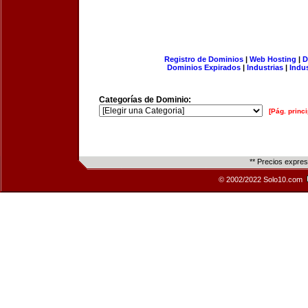
Registro de Dominios
|
Web Hosting
|
D
Dominios Expirados
|
Industrias
|
Indu
Categorías de Dominio:
[Pág. princi
** Precios expre
© 2002/2022 Solo10.com