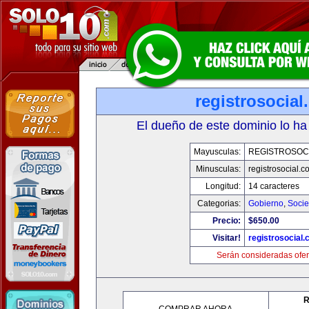
registrosocia
El dueño de este dominio lo ha
Mayusculas:
REGISTROSOC
Minusculas:
registrosocial.c
Longitud:
14 caracteres
Categorias:
Gobierno
,
Soci
Precio:
$650.00
Visitar!
registrosocial
Serán consideradas ofer
R