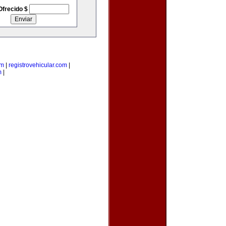
Ofrecido $
om
|
registrovehicular.com
|
m
|