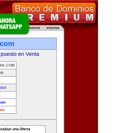
l.com
 puesto en Venta
IAL.COM
om
edad
.com
tas
ealizar una Oferta