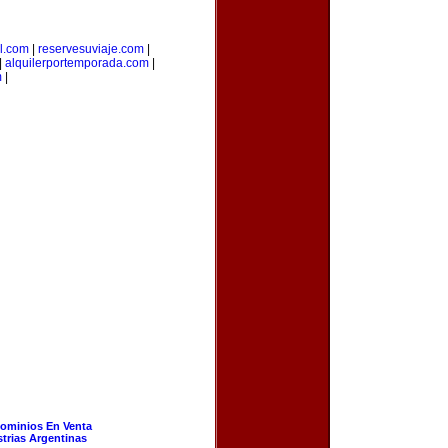
l.com
|
reservesuviaje.com
|
|
alquilerportemporada.com
|
m
|
ominios En Venta
strias Argentinas