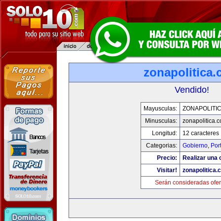
zonapolitica
Vendido!
Mayusculas:
ZONAPOLITI
Minusculas:
zonapolitica.
Longitud:
12 caracteres
Categorias:
Gobierno
,
Por
Precio:
Realizar una o
Visitar!
zonapolitica.
Serán consideradas ofer