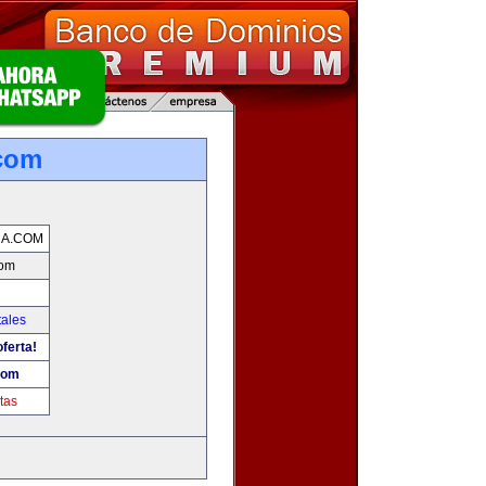
.com
CA.COM
com
tales
ferta!
com
tas