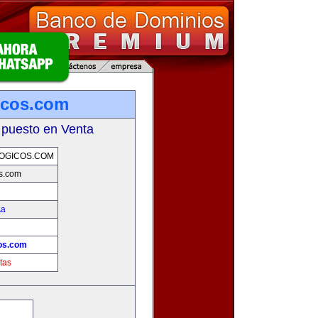
icos.com
 puesto en Venta
OGICOS.COM
s.com
­a
os.com
tas