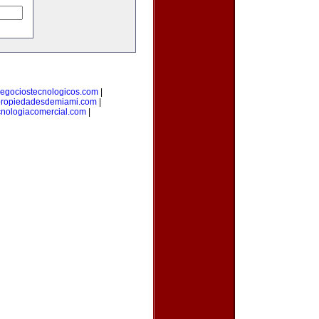
egociostecnologicos.com
|
ropiedadesdemiami.com
|
cnologiacomercial.com
|