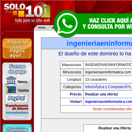
ingenieriaeninform
El dueño de este dominio lo ha
Mayusculas:
INGENIERIAENINFORMATI
Minusculas:
ingenieriaeninformatica.com
Longitud:
23 caracteres
Categorias:
InformÃ¡tica y ComputaciÃ³n
Precio:
Realizar una oferta!
Visitar!
ingenieriaeninformatica.co
Serán consideradas ofer
Realizar una Oferta