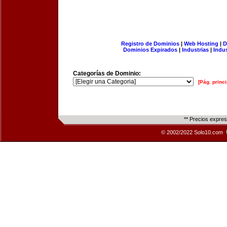
Registro de Dominios
|
Web Hosting
|
D
Dominios Expirados
|
Industrias
|
Indu
Categorías de Dominio:
[Pág. princi
** Precios expre
© 2002/2022 Solo10.com