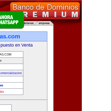
tas.com
 puesto en Venta
AS.COM
m
Comercializacion
com
tas