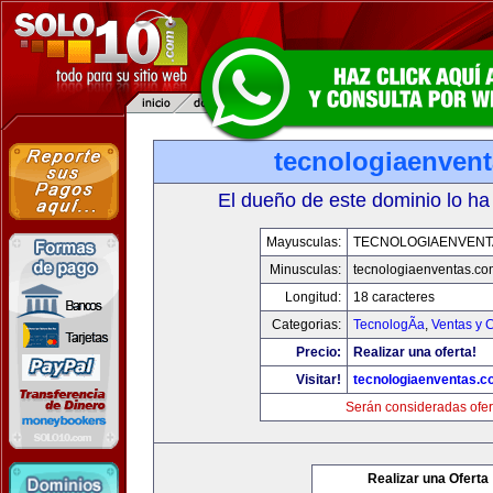
tecnologiaenven
El dueño de este dominio lo ha
Mayusculas:
TECNOLOGIAENVENT
Minusculas:
tecnologiaenventas.co
Longitud:
18 caracteres
Categorias:
TecnologÃ­a
,
Ventas y 
Precio:
Realizar una oferta!
Visitar!
tecnologiaenventas.
Serán consideradas ofer
Realizar una Oferta