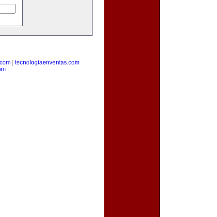
.com
|
tecnologiaenventas.com
om
|