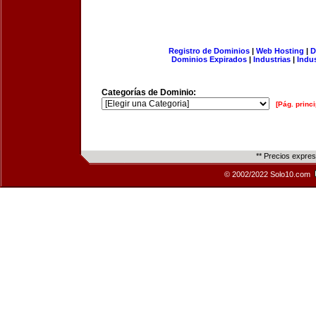
Registro de Dominios
|
Web Hosting
|
D
Dominios Expirados
|
Industrias
|
Indu
Categorías de Dominio:
[Pág. princi
** Precios expre
© 2002/2022 Solo10.com