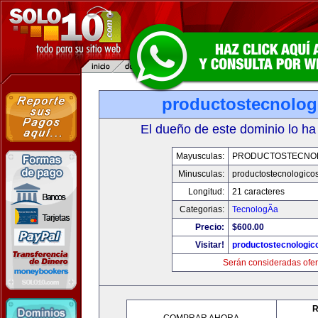
productostecnolog
El dueño de este dominio lo ha
Mayusculas:
PRODUCTOSTECNO
Minusculas:
productostecnologico
Longitud:
21 caracteres
Categorias:
TecnologÃ­a
Precio:
$600.00
Visitar!
productostecnologic
Serán consideradas ofer
R