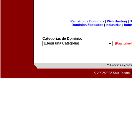
Registro de Dominios
|
Web Hosting
|
D
Dominios Expirados
|
Industrias
|
Indu
Categorías de Dominio:
[Pág. princi
** Precios expre
© 2002/2022 Solo10.com