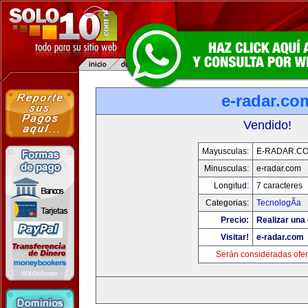
e-radar.co
Vendido!
Mayusculas:
E-RADAR.C
Minusculas:
e-radar.com
Longitud:
7 caracteres
Categorias:
TecnologÃ­a
Precio:
Realizar una 
Visitar!
e-radar.com
Serán consideradas ofer