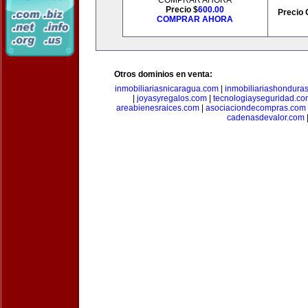
COMPRAR AHORA
Precio $
600.00
Precio 
COMPRAR AHORA
Otros dominios en venta:
inmobiliariasnicaragua.com
|
inmobiliariashondura
|
joyasyregalos.com
|
tecnologiayseguridad.co
areabienesraices.com
|
asociaciondecompras.com
cadenasdevalor.com