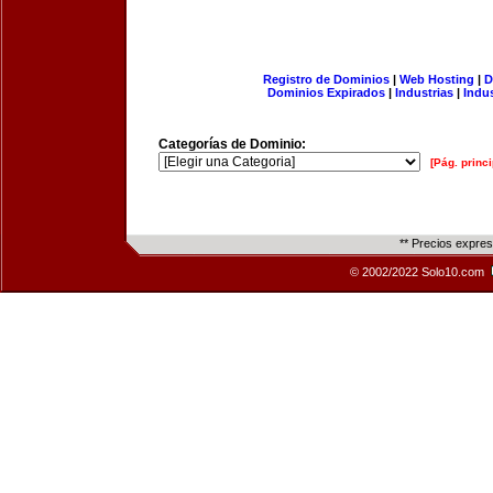
Registro de Dominios
|
Web Hosting
|
D
Dominios Expirados
|
Industrias
|
Indu
Categorías de Dominio:
[Pág. princi
** Precios expre
© 2002/2022 Solo10.com