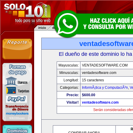
ventadesoftwar
El dueño de este dominio lo ha
Mayusculas:
VENTADESOFTWARE.COM
Minusculas:
ventadesoftware.com
Longitud:
15 caracteres
Categorias:
InformÃ¡tica y ComputaciÃ³n
,
V
Precio:
$600.00
Visitar!
ventadesoftware.com
Serán consideradas ofer
R