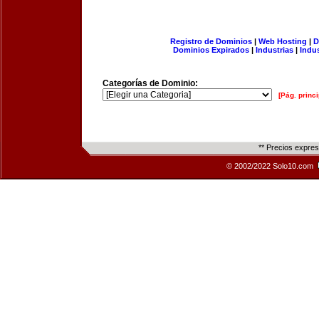
Registro de Dominios
|
Web Hosting
|
D
Dominios Expirados
|
Industrias
|
Indu
Categorías de Dominio:
[Pág. princi
** Precios expre
© 2002/2022 Solo10.com