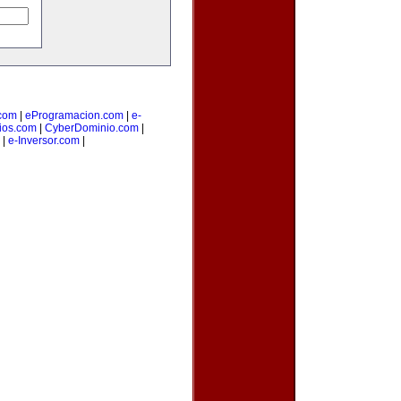
com
|
eProgramacion.com
|
e-
ios.com
|
CyberDominio.com
|
|
e-Inversor.com
|