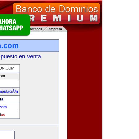
n.com
 puesto en Venta
ON.COM
com
omputaciÃ³n
ta!
.com
tas