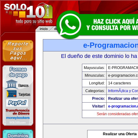
e-Programacio
El dueño de este dominio lo ha
Mayusculas:
E-PROGRAMACI
Minusculas:
e-programacion.
Longitud:
14 caracteres
Categorias:
InformÃ¡tica y C
Precio:
Realizar una ofer
Visitar!
e-programacion
Serán consideradas ofer
Realizar una Oferta