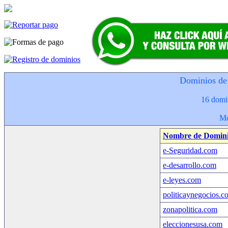
Dominios de 
16 domin
Mo
Nombre de Domin
e-Seguridad.com
e-desarrollo.com
e-leyes.com
politicaynegocios.c
zonapolitica.com
eleccionesusa.com